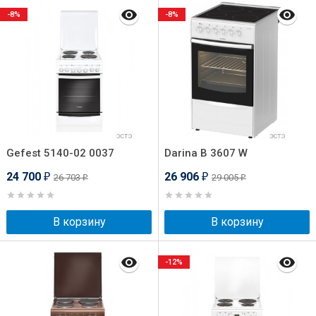
-8%
-8%
Gefest 5140-02 0037
Darina B 3607 W
24 700
26 906
26 703
29 005
₽
₽
₽
₽
В корзину
В корзину
-12%