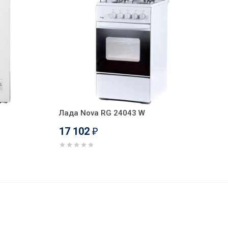
Лада Nova RG 24043 W
17 102
₽
17 015
В корзину
₽