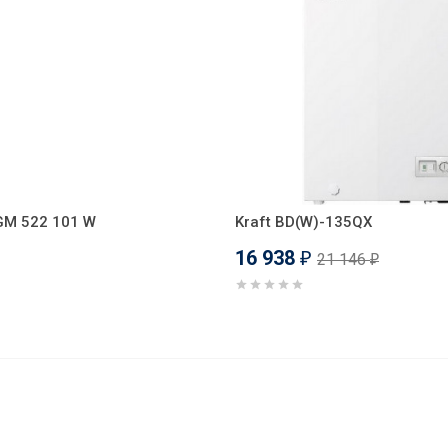
 GM 522 101 W
Kraft BD(W)-135QX
16 938
21 146
₽
₽
 EM 521 404 W