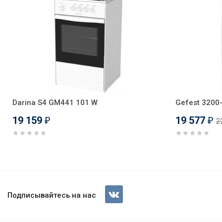
Darina S4 GM441 101 W
Gefest 3200
19 159
19 577
2
₽
₽
Газовая плита Gefest 1200 С7 
Подписывайтесь на нас