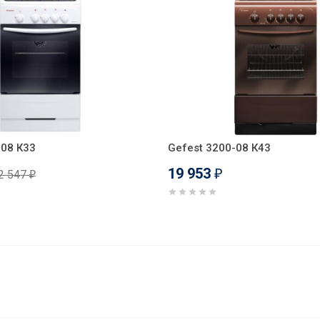
-08 К33
Gefest 3200-08 К43
19 953
2 547
₽
₽
К8