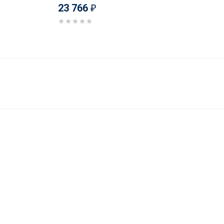
23 766
₽
22 891
₽
В корзину
22 363
₽