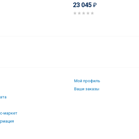
23 045
₽
441 301 W
Мой профиль
Ваши заказы
лата
кс-маркет
ормация