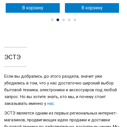
В корзину
В корзину
ЭСТЭ
Если вы добрались до этого раздела, значит уже
убедились в том, что у нас достаточно широкий выбор
бытовой техники, электроники и аксессуаров под любой
Атлант 6025-031
запрос. Но вы хотите знать, кто мы, и почему стоит
43 937
₽
заказывать именно у
нас
.
ЭСТЭ является одним из первых региональных интернет-
магазинов, продвигающих идею продажи и доставки
В корзину
бытовой техники по действительно доступным ценам. Мы