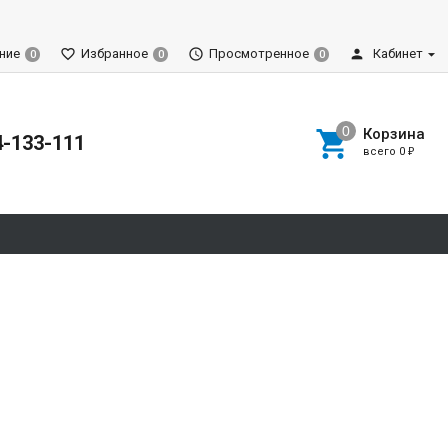
ние
Избранное
Просмотренное
Кабинет
0
0
0
Корзина
4-133-111
всего
0
₽