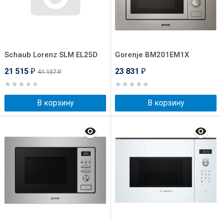
Schaub Lorenz SLM EL25D
Gorenje BM201EM1X
21 515
23 831
41 137
₽
₽
₽
В корзину
В корзину