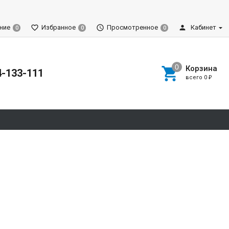
ние
Избранное
Просмотренное
Кабинет
0
0
0
Корзина
4-133-111
всего
0
₽