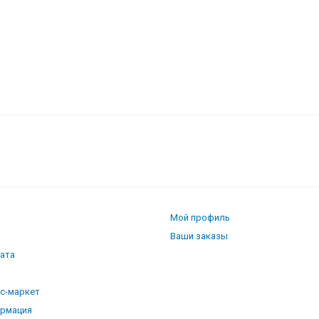
Мой профиль
Ваши заказы
лата
кс-маркет
ормация