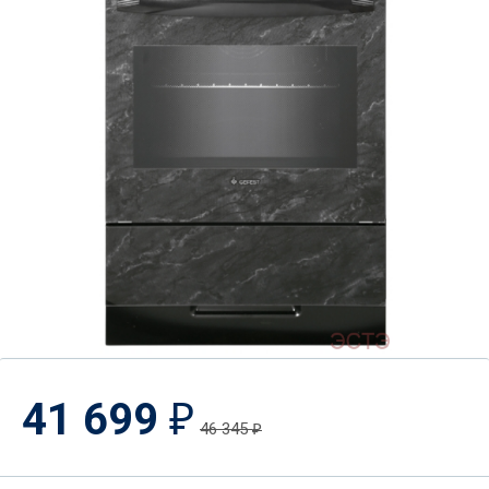
41 699
₽
46 345
₽