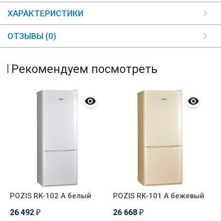
ХАРАКТЕРИСТИКИ
ОТЗЫВЫ (0)
Рекомендуем посмотреть
POZIS RK-102 А белый
POZIS RK-101 А бежевый
А
26 492
26 668
2
₽
₽