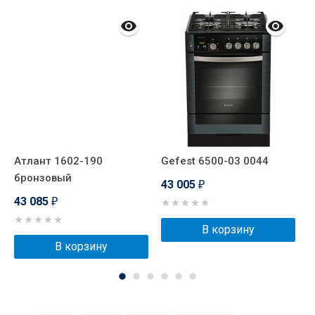
Атлант 1602-190
Gefest 6500-03 0044
G
бронзовый
43 005
4
₽
43 085
₽
В корзину
В корзину