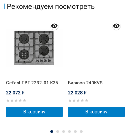
Рекомендуем посмотреть
Gefest ПВГ 2232-01 К35
Бирюса 240KVS
P
22 072
22 028
2
₽
₽
В корзину
В корзину