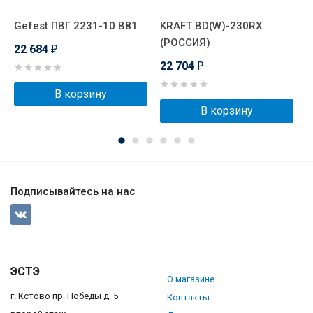
Gefest ПВГ 2231-10 В81
KRAFT BD(W)-230RX
P
(РОССИЯ)
22 684
2
₽
22 704
₽
В корзину
В корзину
Подписывайтесь на нас
ЭСТЭ
О магазине
г. Кстово пр. Победы д. 5
Контакты