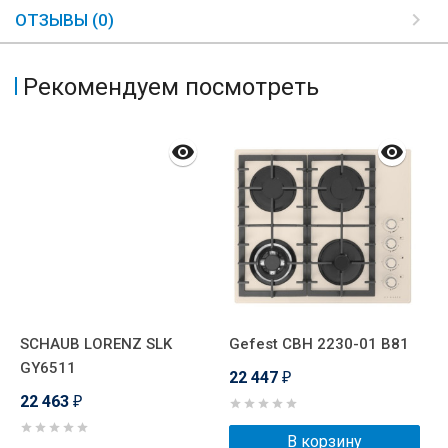
ОТЗЫВЫ (0)
Рекомендуем посмотреть
SCHAUB LORENZ SLK
Gefest СВН 2230-01 В81
G
GY6511
22 447
2
₽
22 463
₽
В корзину