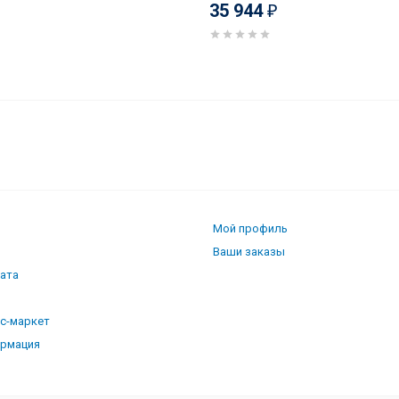
35 944
₽
Мой профиль
Ваши заказы
лата
кс-маркет
ормация