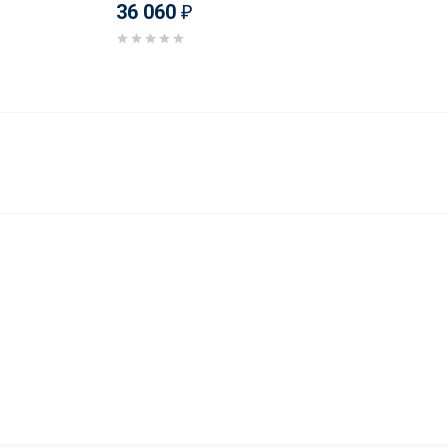
36 060
₽
35 848
В корзину
₽