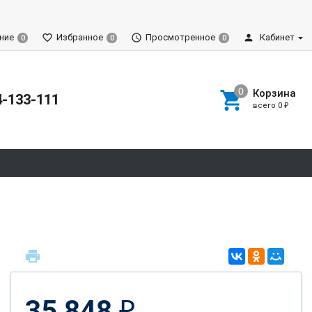
ние
Избранное
Просмотренное
Кабинет
0
0
0
Корзина
4-133-111
всего
0
₽
35 848
₽