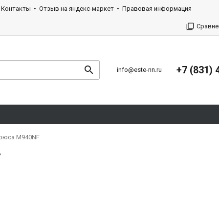
Контакты
Отзыв на яндекс-маркет
Правовая информация
Сравне
+7 (831) 
info@este-nn.ru
рюса M940NF
F