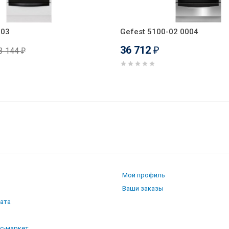
-03
Gefest 5100-02 0004
36 712
3 144
₽
₽
0046
Мой профиль
Ваши заказы
лата
кс-маркет