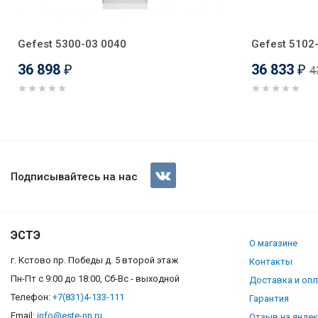
Gefest 5300-03 0040
Gefest 5102
36 898
36 833
4
₽
₽
Газовая плита Gefest 5300-03 
Подписывайтесь на нас
ЭСТЭ
О магазине
г. Кстово пр. Победы д. 5 второй этаж
Контакты
Пн-Пт с 9:00 до 18:00, Сб-Вс - выходной
Доставка и оп
Телефон:
+7(831)4-133-111
Гарантия
Email:
info@este-nn.ru
Отзыв на янде