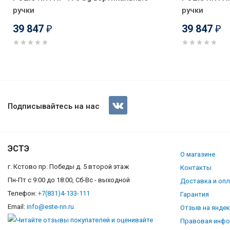
ручки
ручки
39 847
39 847
₽
₽
Холодильник POZIS RK FNF-1
Подписывайтесь на нас
ЭСТЭ
О магазине
г. Кстово пр. Победы д. 5 второй этаж
Контакты
Пн-Пт с 9:00 до 18:00, Сб-Вс - выходной
Доставка и оп
Телефон:
+7(831)4-133-111
Гарантия
Email:
info@este-nn.ru
Отзыв на янде
Правовая инф