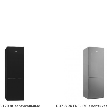
F-170 gf вертикальные
POZIS RK FNF-170 s вертика