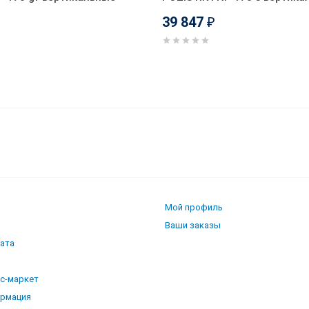
39 847
₽
72 w вертикальные ручки
Мой профиль
Ваши заказы
лата
кс-маркет
ормация