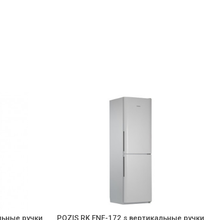
льные ручки
POZIS RK FNF-172 s вертикальные ручки