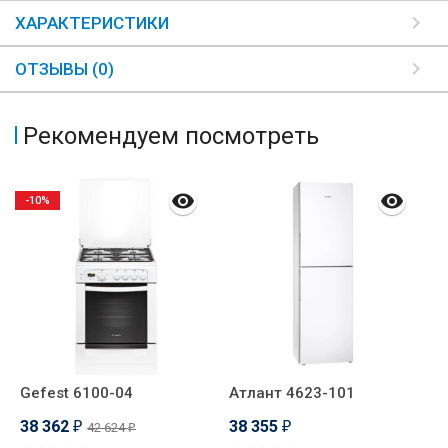
ХАРАКТЕРИСТИКИ
ОТЗЫВЫ (0)
Рекомендуем посмотреть
-10%
Gefest 6100-04
Атлант 4623-101
G
38 362
38 355
3
42 624
₽
₽
₽