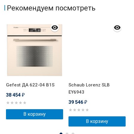
Рекомендуем посмотреть
Gefest ДА 622-04 В1S
Schaub Lorenz SLB
G
EY6943
38 454
3
₽
39 546
₽
В корзину
В корзину