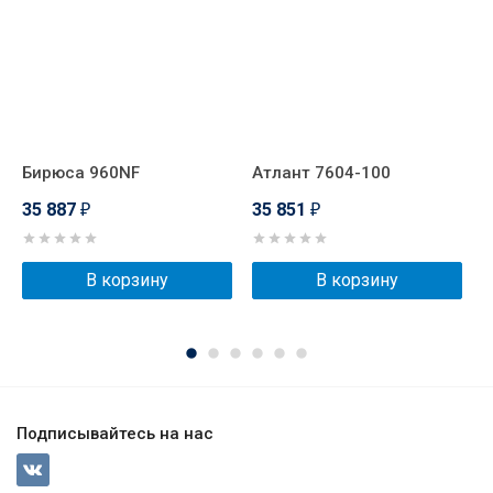
Бирюса 960NF
Атлант 7604-100
B
35 887
35 851
3
₽
₽
В корзину
В корзину
Подписывайтесь на нас