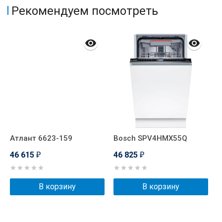
Рекомендуем посмотреть
Атлант 6623-159
Bosch SPV4HMX55Q
А
46 615
46 825
4
₽
₽
В корзину
В корзину