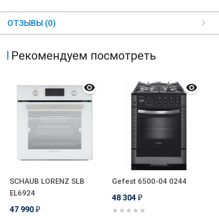
ОТЗЫВЫ (0)
Рекомендуем посмотреть
SCHAUB LORENZ SLB
Gefest 6500-04 0244
G
EL6924
48 304
4
₽
47 990
₽