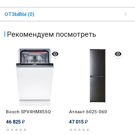
ОТЗЫВЫ (0)
Рекомендуем посмотреть
Bosch SPV4HMX55Q
Атлант 6025-060
А
46 825
47 015
4
₽
₽