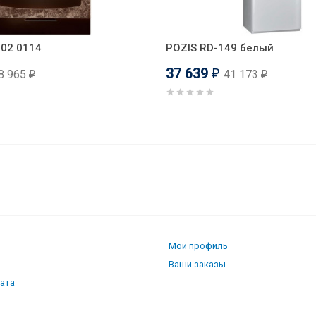
-02 0114
POZIS RD-149 белый
37 639
8 965
41 173
₽
₽
₽
Мой профиль
Ваши заказы
лата