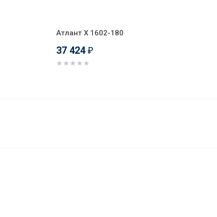
Атлант X 1602-180
37 424
₽
37 548
В корзину
₽