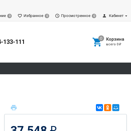
ние
Избранное
Просмотренное
Кабинет
0
0
0
Корзина
4-133-111
всего
0
₽
37 548
₽