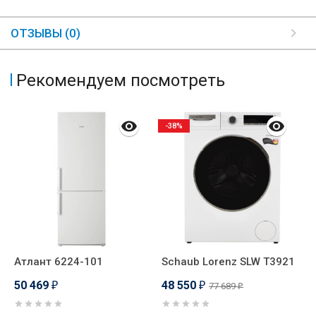
ОТЗЫВЫ (0)
Рекомендуем посмотреть
-38%
Атлант 6224-101
Schaub Lorenz SLW T3921
А
50 469
48 550
5
77 689
₽
₽
₽