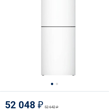
52 048
₽
52 642
₽