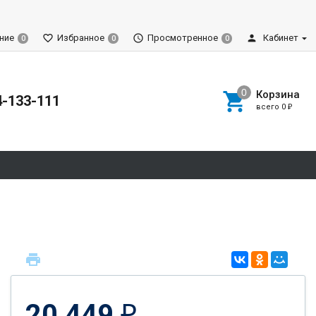
ние
Избранное
Просмотренное
Кабинет
0
0
0
Корзина
4-133-111
всего
0
₽
20 449
₽