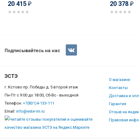
20 415
20 378
₽
₽
De Luxe 506040.04 г (кр)
Подписывайтесь на нас
ЭСТЭ
О магазине
г. Кстово пр. Победы д. 5 второй этаж
Контакты
Пн-Пт с 9:00 до 18:00, Сб-Вс - выходной
Доставка и оп
Телефон:
+7(831)4-133-111
Гарантия
Email:
info@este-nn.ru
Отзыв на янде
Правовая инф