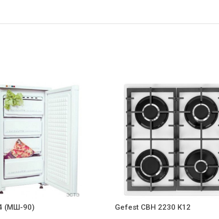
4 (МШ-90)
Gefest СВН 2230 К12