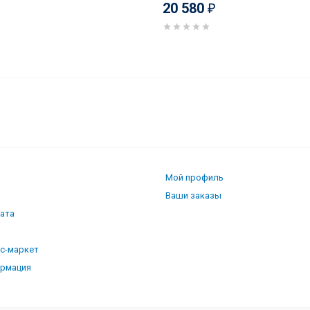
20 580
₽
Мой профиль
Ваши заказы
лата
кс-маркет
ормация