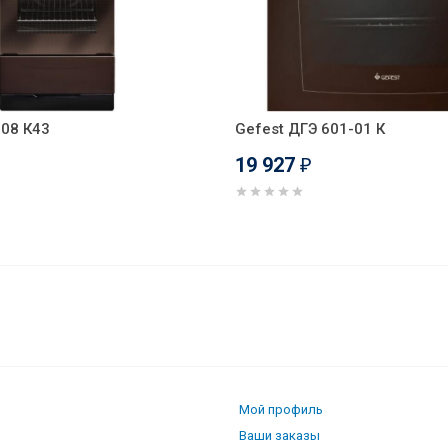
-08 К43
Gefest ДГЭ 601-01 К
19 927
₽
 Gefest СВН 2230 К17
Мой профиль
Ваши заказы