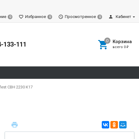
ние
Избранное
Просмотренное
Кабинет
0
0
0
Корзина
4-133-111
всего
0
₽
est СВН 2230 К17