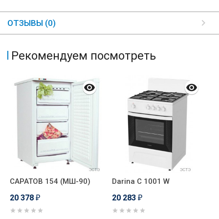
ОТЗЫВЫ (0)
Рекомендуем посмотреть
D
САРАТОВ 154 (МШ-90)
Darina C 1001 W
G
20 378
20 283
2
₽
₽