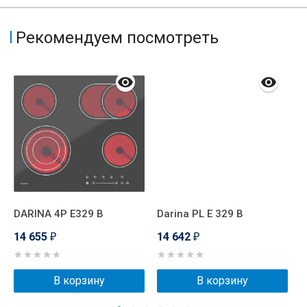
Рекомендуем посмотреть
DARINA 4P E329 B
Darina PL E 329 B
F
14 655
14 642
1
₽
₽
В корзину
В корзину