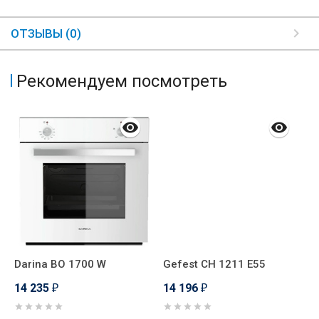
ОТЗЫВЫ (0)
Рекомендуем посмотреть
Darina BO 1700 W
Gefest СН 1211 Е55
T
14 235
14 196
1
₽
₽