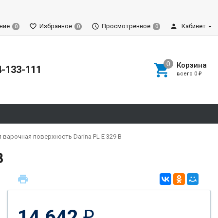
ние
Избранное
Просмотренное
Кабинет
0
0
0
Корзина
4-133-111
всего
0
₽
варочная поверхность Darina PL E 329 B
B
14 642
₽