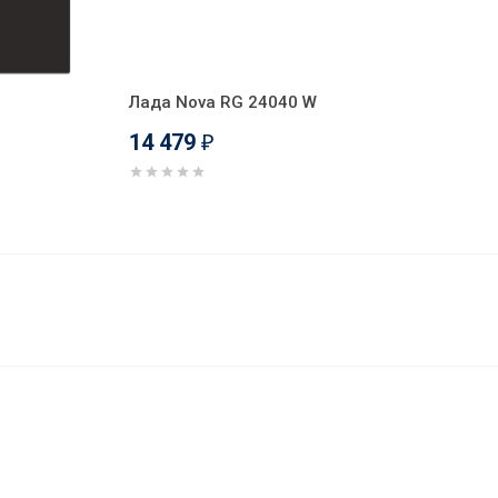
Лада Nova RG 24040 W
14 479
₽
14 642
В корзину
₽