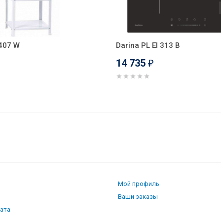
407 W
Darina PL EI 313 B
14 735
₽
 поверхность Darina PL E 329 B
Мой профиль
Ваши заказы
лата