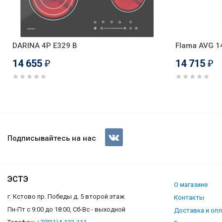
DARINA 4P E329 B
Flama AVG 1
14 655
14 715
₽
₽
Стеклокерамическая варочная
Подписывайтесь на нас
ЭСТЭ
О магазине
г. Кстово пр. Победы д. 5 второй этаж
Контакты
Пн-Пт с 9:00 до 18:00, Сб-Вс - выходной
Доставка и оп