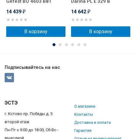
Gefest BO 4603 В81
Darina PL E 329 B
D
14 439
14 642
1
₽
₽
В корзину
В корзину
Подписывайтесь на нас
ЭСТЭ
О магазине
г. Кстово пр. Победы д. 5
Контакты
второй этаж
Доставка и оплата
Пн-Пт с 9:00 до 18:00, Сб-Вс -
Гарантия
выходной
Отзыв на яндекс-маркет