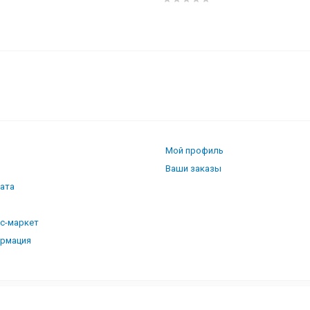
 B
Мой профиль
Ваши заказы
лата
кс-маркет
ормация