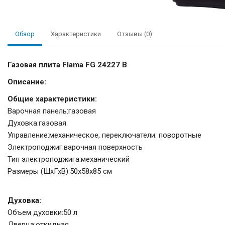
Обзор
Характеристики
Отзывы (0)
Газовая плита Flama FG 24227 B
Описание:
Общие характеристики:
Варочная панель:газовая
Духовка:газовая
Управление:механическое, переключатели: поворотные
Электроподжиг:варочная поверхность
Тип электроподжига:механический
Размеры (ШхГхВ):50x58x85 см
Духовка:
Объем духовки:50 л
Дверца:откидная