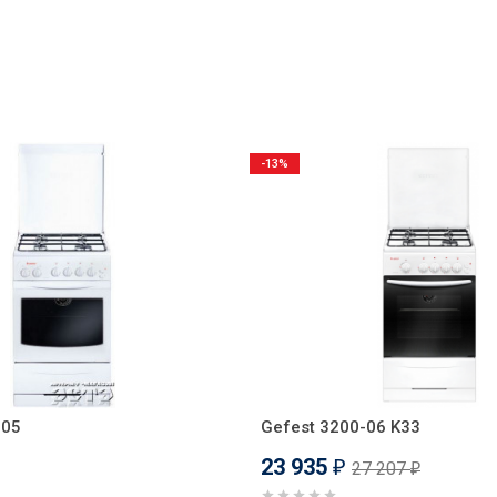
-13%
-05
Gefest 3200-06 K33
23 935
27 207
₽
₽