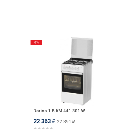
-3%
Darina 1 B КМ 441 301 W
22 363
22 891
₽
₽