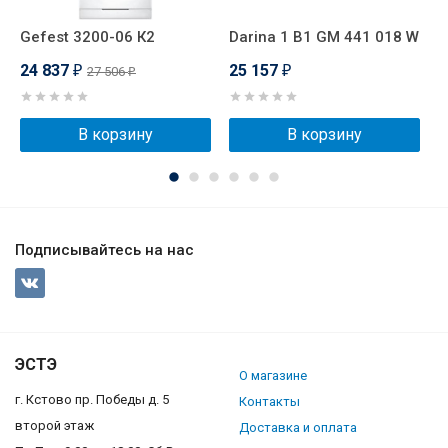
Gefest 3200-06 К2
Darina 1 B1 GM 441 018 W
G
24 837
25 157
2
27 506
₽
₽
₽
В корзину
В корзину
Подписывайтесь на нас
ЭСТЭ
О магазине
г. Кстово пр. Победы д. 5
Контакты
второй этаж
Доставка и оплата