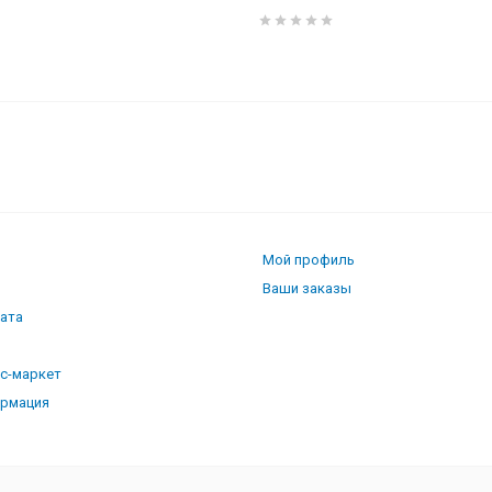
К2
Мой профиль
Ваши заказы
лата
кс-маркет
ормация