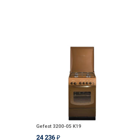
Gefest 3200-05 К19
24 236
₽