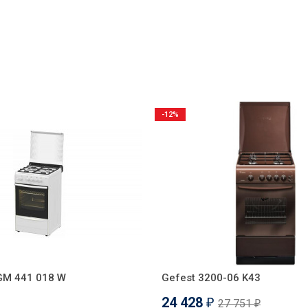
-12%
 GM 441 018 W
Gefest 3200-06 K43
24 428
27 751
₽
₽