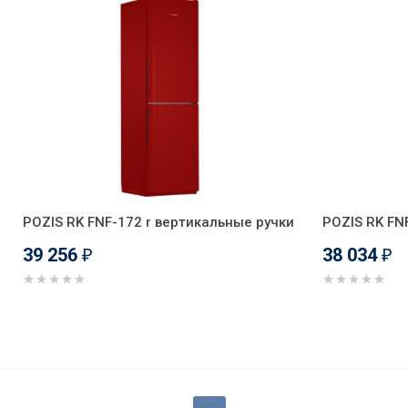
POZIS RK FNF-172 r вертикальные ручки
POZIS RK FN
39 256
38 034
₽
₽
Холодильник POZIS RK FNF-17