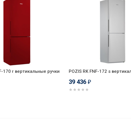
F-170 r вертикальные ручки
POZIS RK FNF-172 s вертика
39 436
₽
0 b вертикальные ручки