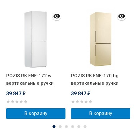
POZIS RK FNF-172 w
POZIS RK FNF-170 bg
P
вертикальные ручки
вертикальные ручки
в
39 847
39 847
3
₽
₽
В корзину
В корзину