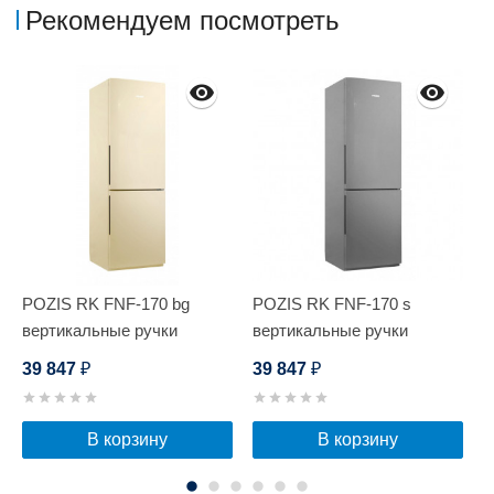
Рекомендуем посмотреть
POZIS RK FNF-170 bg
POZIS RK FNF-170 s
P
вертикальные ручки
вертикальные ручки
в
39 847
39 847
3
₽
₽
В корзину
В корзину