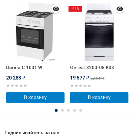
-14%
Darina C 1001 W
Gefest 3200-08 К33
D
20 283
19 577
2
22 547
₽
₽
₽
В корзину
В корзину
Подписывайтесь на нас