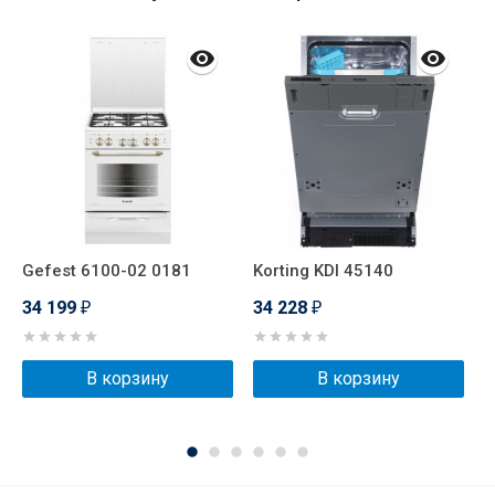
Gefest 6100-02 0181
Korting KDI 45140
P
34 199
34 228
3
₽
₽
В корзину
В корзину