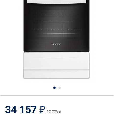
34 157
₽
37 778
₽