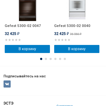
Gefest 5300-02 0047
Gefest 5300-02 0040
G
32 425
32 425
3
36 066
₽
₽
₽
В корзину
В корзину
Подписывайтесь на нас
ЭСТЭ
О магазине