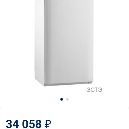
34 058
₽