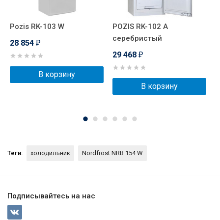
Pozis RK-103 W
POZIS RK-102 А
P
серебристый
г
28 854
₽
29 468
2
₽
В корзину
В корзину
Теги:
холодильник
Nordfrost NRB 154 W
Подписывайтесь на нас