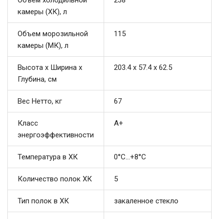
Объем холодильной
238
камеры (ХК), л
Объем морозильной
115
камеры (МК), л
Высота х Ширина х
203.4 х 57.4 х 62.5
Глубина, см
Вес Нетто, кг
67
Класс
A+
энергоэффективности
Температура в ХК
0°С...+8°С
Количество полок ХК
5
Тип полок в ХК
закаленное стекло