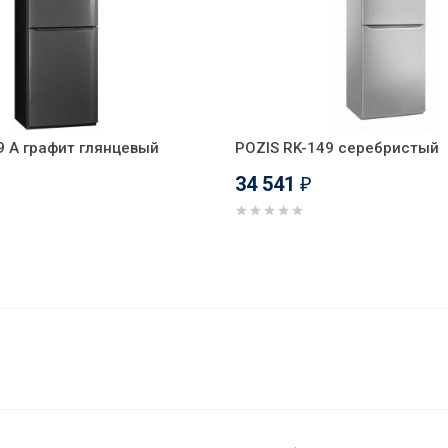
9 А графит глянцевый
POZIS RK-149 серебристый
34 541
₽