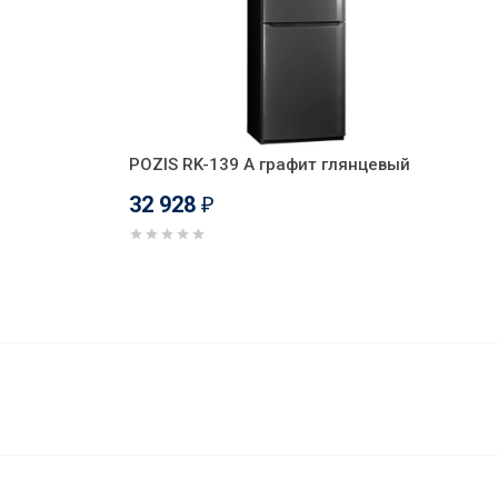
POZIS RK-139 A графит глянцевый
32 928
₽
33 825
В корзину
₽