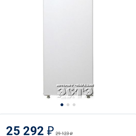
25 292
₽
29 123
₽