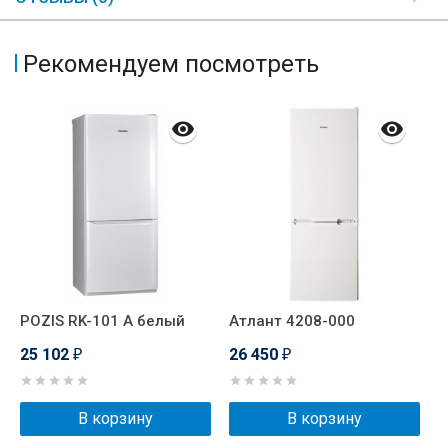
Рекомендуем посмотреть
POZIS RK-101 А белый
Атлант 4208-000
P
25 102
26 450
2
₽
₽
В корзину
В корзину