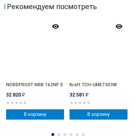
Рекомендуем посмотреть
NORDFROST NRB 162NF S
Kraft TCH-UME7303W
G
32 820
32 581
3
₽
₽
В корзину
В корзину