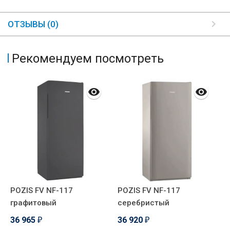
ОТЗЫВЫ (0)
Рекомендуем посмотреть
POZIS FV NF-117
POZIS FV NF-117
G
графитовый
серебристый
3
36 965
36 920
₽
₽