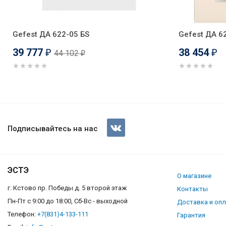
Gefest ДА 622-05 БS
Gefest ДА 6
39 777
38 454
44 102
₽
₽
₽
Духовой шкаф Schaub Lorenz 
Подписывайтесь на нас
ЭСТЭ
О магазине
г. Кстово пр. Победы д. 5 второй этаж
Контакты
Пн-Пт с 9:00 до 18:00, Сб-Вс - выходной
Доставка и оп
Телефон:
+7(831)4-133-111
Гарантия