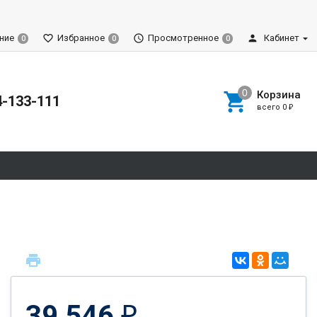
ние
Избранное
Просмотренное
Кабинет
0
0
0
Корзина
4-133-111
всего
0
₽
39 546
₽