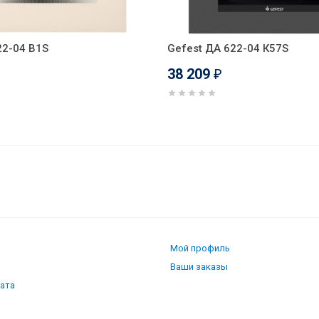
22-04 В1S
Gefest ДА 622-04 К57S
38 209
₽
SLB EY6943
Мой профиль
Ваши заказы
лата