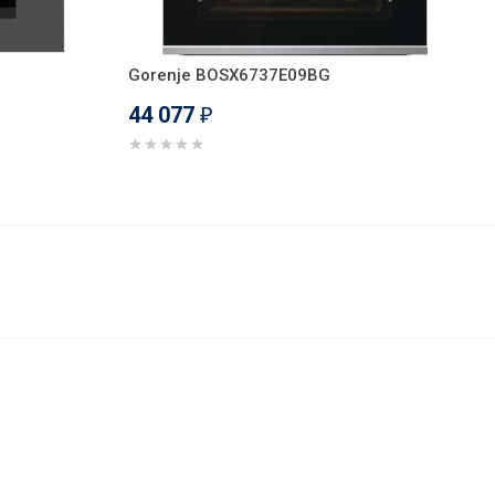
Gorenje BOSX6737E09BG
44 077
₽
39 546
В корзину
₽