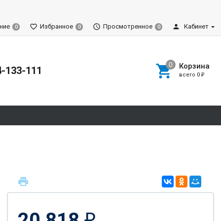
ние
Избранное
Просмотренное
Кабинет
0
0
0
Корзина
4-133-111
всего
0
₽
20 818
₽