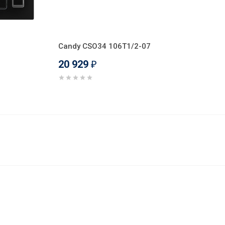
Candy CSO34 106T1/2-07
20 929
₽
20 818
В корзину
₽