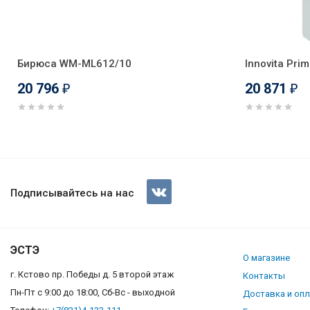
Бирюса WM-ML612/10
Innovita Pri
20 796
20 871
₽
₽
SCHAUB LORENZ SLK GW6511
Подписывайтесь на нас
ЭСТЭ
О магазине
г. Кстово пр. Победы д. 5 второй этаж
Контакты
Пн-Пт с 9:00 до 18:00, Сб-Вс - выходной
Доставка и оп